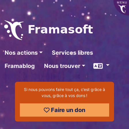
MENU
Frama
soft
Nos actions
Services libres
Langue
Framablog
Nous trouver
Si nous pouvons faire tout ça, c’est grâce à
vous, grâce à vos dons !
Faire un don