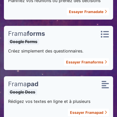
Planifiez vos réunions ou prenez des décisions
Essayer
Framadate
Frama
forms
Google Forms
Créez simplement des questionnaires.
Essayer
Framaforms
Frama
pad
Google Docs
Rédigez vos textes en ligne et à plusieurs
Essayer
Framapad