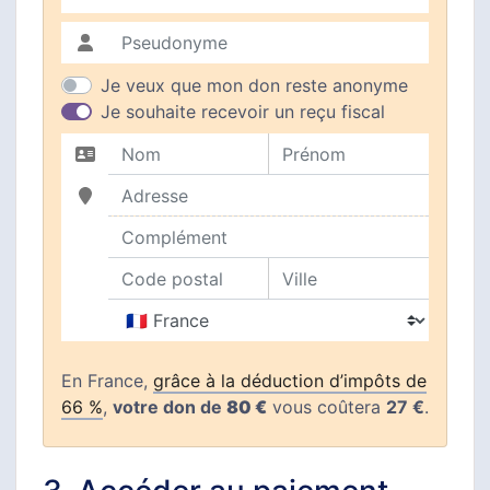
E-mail
Pseudonyme
Je veux que mon don reste anonyme
Je souhaite recevoir un reçu fiscal
Nom
Prénom
Adresse
Complément
Code postal
Ville
Pays
En France,
grâce à la déduction d’impôts de
66 %
,
votre don de
80 €
vous coûtera
27 €
.