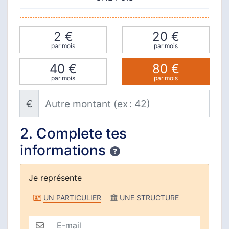
2 €
20 €
par mois
par mois
40 €
80 €
par mois
par mois
Autre montant (ex : 42)
€
2. Complete tes
informations
Confidentialité
Je représente
Je représente
UN PARTICULIER
UNE STRUCTURE